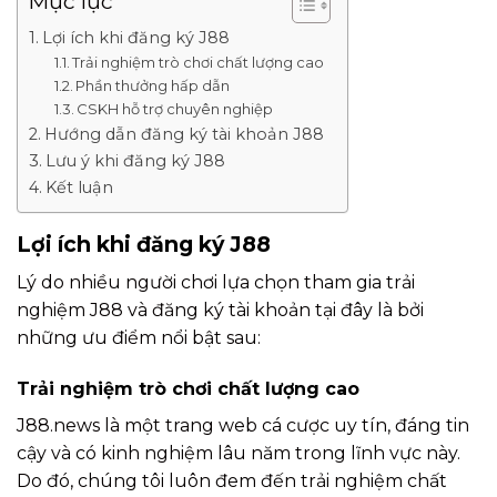
Mục lục
Lợi ích khi đăng ký J88
Trải nghiệm trò chơi chất lượng cao
Phần thưởng hấp dẫn
CSKH hỗ trợ chuyên nghiệp
Hướng dẫn đăng ký tài khoản J88
Lưu ý khi đăng ký J88
Kết luận
Lợi ích khi đăng ký J88
Lý do nhiều người chơi lựa chọn tham gia trải
nghiệm J88 và đăng ký tài khoản tại đây là bởi
những ưu điểm nổi bật sau:
Trải nghiệm trò chơi chất lượng cao
J88.news là một trang web cá cược uy tín, đáng tin
cậy và có kinh nghiệm lâu năm trong lĩnh vực này.
Do đó, chúng tôi luôn đem đến trải nghiệm chất