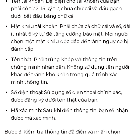
Tên tài khoản: Đại diện cho tài khoản của bạn,
phải có từ 2-15 ký tự, chứa chữ cái và dấu gạch
dưới, bắt đầu bằng chữ cái.
Mật khẩu tài khoản: Phải chứa cả chữ cái và số, dài
ít nhất 6 ký tự để tăng cường bảo mật. Mọi người
chọn một mật khẩu độc đáo để tránh nguy cơ bị
đánh cắp.
Tên thật: Phải trùng khớp với thông tin trên
chứng minh nhân dân. Không sử dụng tên người
khác để tránh khó khăn trong quá trình xác
minh thông tin.
Số điện thoại: Sử dụng số điện thoại chính xác,
được đăng ký dưới tên thật của bạn.
Mã xác minh: Sau khi điền thông tin, bạn sẽ nhận
được mã xác minh.
Bước 3: Kiểm tra thông tin đã điền và nhấn chọn