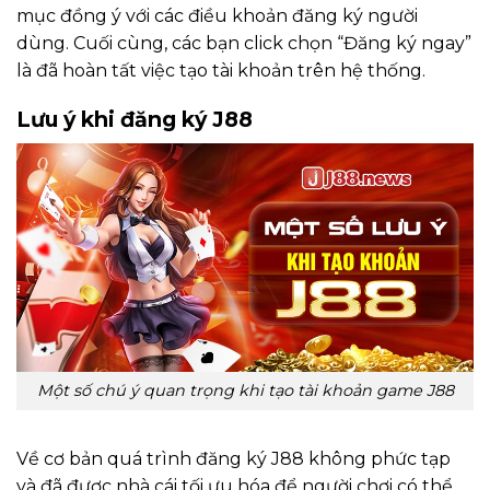
mục đồng ý với các điều khoản đăng ký người
dùng. Cuối cùng, các bạn click chọn “Đăng ký ngay”
là đã hoàn tất việc tạo tài khoản trên hệ thống.
Lưu ý khi đăng ký J88
Một số chú ý quan trọng khi tạo tài khoản game J88
Về cơ bản quá trình đăng ký J88 không phức tạp
và đã được nhà cái tối ưu hóa để người chơi có thể