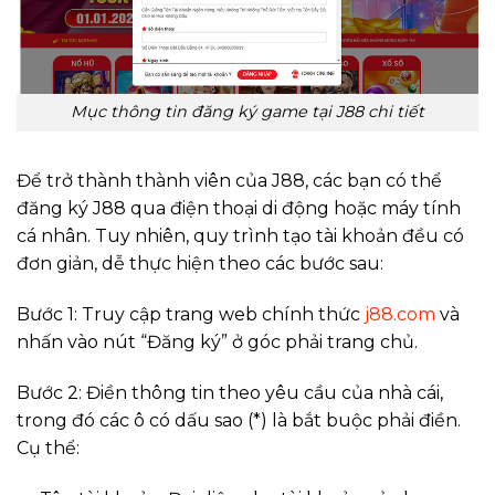
Mục thông tin đăng ký game tại J88 chi tiết
Để trở thành thành viên của J88, các bạn có thể
đăng ký J88 qua điện thoại di động hoặc máy tính
cá nhân. Tuy nhiên, quy trình tạo tài khoản đều có
đơn giản, dễ thực hiện theo các bước sau:
Bước 1: Truy cập trang web chính thức
j88.com
và
nhấn vào nút “Đăng ký” ở góc phải trang chủ.
Bước 2: Điền thông tin theo yêu cầu của nhà cái,
trong đó các ô có dấu sao (*) là bắt buộc phải điền.
Cụ thể: