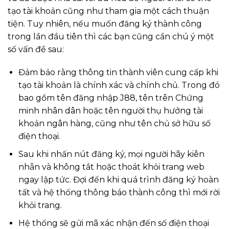
tạo tài khoản cũng như tham gia một cách thuận
tiện. Tuy nhiên, nếu muốn đăng ký thành công
trong lần đầu tiên thì các bạn cũng cần chú ý một
số vấn đề sau:
Đảm bảo rằng thông tin thành viên cung cấp khi
tạo tài khoản là chính xác và chính chủ. Trong đó
bao gồm tên đăng nhập J88, tên trên Chứng
minh nhân dân hoặc tên người thụ hưởng tài
khoản ngân hàng, cũng như tên chủ sở hữu số
điện thoại.
Sau khi nhấn nút đăng ký, mọi người hãy kiên
nhẫn và không tắt hoặc thoát khỏi trang web
ngay lập tức. Đợi đến khi quá trình đăng ký hoàn
tất và hệ thống thông báo thành công thì mới rời
khỏi trang.
Hệ thống sẽ gửi mã xác nhận đến số điện thoại