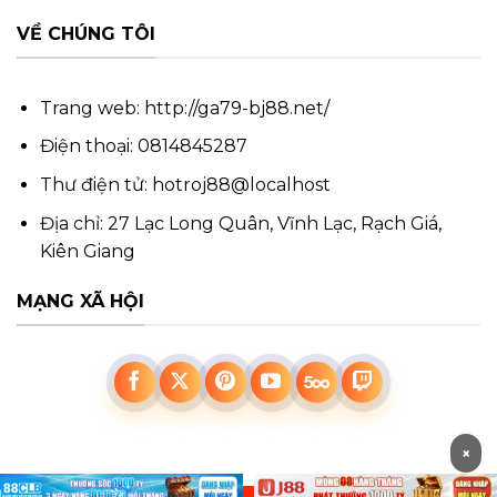
VỀ CHÚNG TÔI
Trang web: http://ga79-bj88.net/
Điện thoại: 0814845287
Thư điện tử: hotroj88@localhost
Địa chỉ: 27 Lạc Long Quân, Vĩnh Lạc, Rạch Giá,
Kiên Giang
MẠNG XÃ HỘI
×