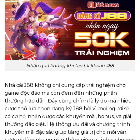
Nhận quà khủng khi tạo tài khoản J88
Nhà cái J88 không chỉ cung cấp trải nghiệm chơi
game độc đáo mà còn đem đến những phần
thưởng hấp dẫn. Đây cũng chính là lý do mà nhiều
cược thủ lựa chọn đăng ký J88 bởi vì mọi người sẽ
có cơ hội nhận được các khuyến mãi, bonus, và giải
thưởng đặc biệt. Hệ thống ưu đãi và chương trình
khuyến mãi đặc sắc giúp tăng giá trị cho mỗi ván
cược và làm phong phú thêm niềm vui chơi cho mọi