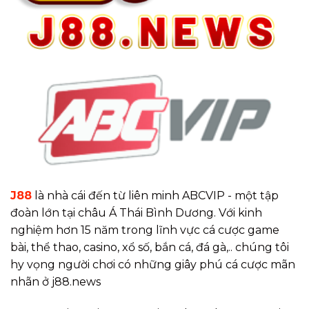
J88
là nhà cái đến từ liên minh ABCVIP - một tập
đoàn lớn tại châu Á Thái Bình Dương. Với kinh
nghiệm hơn 15 năm trong lĩnh vực cá cược game
bài, thể thao, casino, xổ số, bắn cá, đá gà,.. chúng tôi
hy vọng người chơi có những giây phú cá cược mãn
nhãn ở j88.news